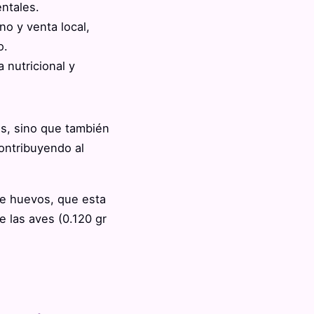
entales.
o y venta local,
o.
 nutricional y
es, sino que también
ontribuyendo al
e huevos, que esta
 las aves (0.120 gr